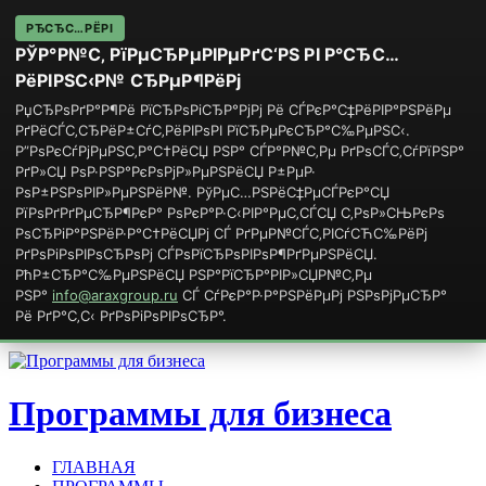
РЂСЂС…РЁРІ
РЎР°Р№С‚ РїРµСЂРµРІРµРґС‘РЅ РІ Р°СЂС…
РёРІРЅС‹Р№ СЂРµР¶РёРј
РџСЂРѕРґР°Р¶Рё РїСЂРѕРіСЂР°РјРј Рё СЃРєР°С‡РёРІР°РЅРёРµ
РґРёСЃС‚СЂРёР±СѓС‚РёРІРѕРІ РїСЂРµРєСЂР°С‰РµРЅС‹.
Р”РѕРєСѓРјРµРЅС‚Р°С†РёСЏ РЅР° СЃР°Р№С‚Рµ РґРѕСЃС‚СѓРїРЅР°
РґР»СЏ РѕР·РЅР°РєРѕРјР»РµРЅРёСЏ Р±РµР·
РѕР±РЅРѕРІР»РµРЅРёР№. РўРµС…РЅРёС‡РµСЃРєР°СЏ
РїРѕРґРґРµСЂР¶РєР° РѕРєР°Р·С‹РІР°РµС‚СЃСЏ С‚РѕР»СЊРєРѕ
РѕСЂРіР°РЅРёР·Р°С†РёСЏРј СЃ РґРµР№СЃС‚РІСѓСЋС‰РёРј
РґРѕРіРѕРІРѕСЂРѕРј СЃРѕРїСЂРѕРІРѕР¶РґРµРЅРёСЏ.
РћР±СЂР°С‰РµРЅРёСЏ РЅР°РїСЂР°РІР»СЏР№С‚Рµ
РЅР°
info@araxgroup.ru
СЃ СѓРєР°Р·Р°РЅРёРµРј РЅРѕРјРµСЂР°
Рё РґР°С‚С‹ РґРѕРіРѕРІРѕСЂР°.
Программы для бизнеса
ГЛАВНАЯ