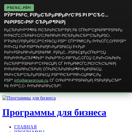
РЂСЂС…РЁРІ
РЎР°Р№С‚ РїРµСЂРµРІРµРґС‘РЅ РІ Р°СЂС…
РёРІРЅС‹Р№ СЂРµР¶РёРј
РџСЂРѕРґР°Р¶Рё РїСЂРѕРіСЂР°РјРј Рё СЃРєР°С‡РёРІР°РЅРёРµ
РґРёСЃС‚СЂРёР±СѓС‚РёРІРѕРІ РїСЂРµРєСЂР°С‰РµРЅС‹.
Р”РѕРєСѓРјРµРЅС‚Р°С†РёСЏ РЅР° СЃР°Р№С‚Рµ РґРѕСЃС‚СѓРїРЅР°
РґР»СЏ РѕР·РЅР°РєРѕРјР»РµРЅРёСЏ Р±РµР·
РѕР±РЅРѕРІР»РµРЅРёР№. РўРµС…РЅРёС‡РµСЃРєР°СЏ
РїРѕРґРґРµСЂР¶РєР° РѕРєР°Р·С‹РІР°РµС‚СЃСЏ С‚РѕР»СЊРєРѕ
РѕСЂРіР°РЅРёР·Р°С†РёСЏРј СЃ РґРµР№СЃС‚РІСѓСЋС‰РёРј
РґРѕРіРѕРІРѕСЂРѕРј СЃРѕРїСЂРѕРІРѕР¶РґРµРЅРёСЏ.
РћР±СЂР°С‰РµРЅРёСЏ РЅР°РїСЂР°РІР»СЏР№С‚Рµ
РЅР°
info@araxgroup.ru
СЃ СѓРєР°Р·Р°РЅРёРµРј РЅРѕРјРµСЂР°
Рё РґР°С‚С‹ РґРѕРіРѕРІРѕСЂР°.
Программы для бизнеса
ГЛАВНАЯ