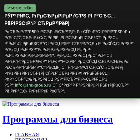
РЂСЂС…РЁРІ
РЎР°Р№С‚ РїРµСЂРµРІРµРґС‘РЅ РІ Р°СЂС…
РёРІРЅС‹Р№ СЂРµР¶РёРј
РџСЂРѕРґР°Р¶Рё РїСЂРѕРіСЂР°РјРј Рё СЃРєР°С‡РёРІР°РЅРёРµ
РґРёСЃС‚СЂРёР±СѓС‚РёРІРѕРІ РїСЂРµРєСЂР°С‰РµРЅС‹.
Р”РѕРєСѓРјРµРЅС‚Р°С†РёСЏ РЅР° СЃР°Р№С‚Рµ РґРѕСЃС‚СѓРїРЅР°
РґР»СЏ РѕР·РЅР°РєРѕРјР»РµРЅРёСЏ Р±РµР·
РѕР±РЅРѕРІР»РµРЅРёР№. РўРµС…РЅРёС‡РµСЃРєР°СЏ
РїРѕРґРґРµСЂР¶РєР° РѕРєР°Р·С‹РІР°РµС‚СЃСЏ С‚РѕР»СЊРєРѕ
РѕСЂРіР°РЅРёР·Р°С†РёСЏРј СЃ РґРµР№СЃС‚РІСѓСЋС‰РёРј
РґРѕРіРѕРІРѕСЂРѕРј СЃРѕРїСЂРѕРІРѕР¶РґРµРЅРёСЏ.
РћР±СЂР°С‰РµРЅРёСЏ РЅР°РїСЂР°РІР»СЏР№С‚Рµ
РЅР°
info@araxgroup.ru
СЃ СѓРєР°Р·Р°РЅРёРµРј РЅРѕРјРµСЂР°
Рё РґР°С‚С‹ РґРѕРіРѕРІРѕСЂР°.
Программы для бизнеса
ГЛАВНАЯ