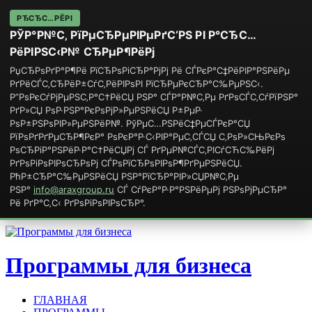
РЂСЂС…РЁРІ
РЎР°Р№С‚ РїРµСЂРµРІРµРґС‘РЅ РІ Р°СЂС…
РёРІРЅС‹Р№ СЂРµР¶РёРј
РџСЂРѕРґР°Р¶Рё РїСЂРѕРіСЂР°РјРј Рё СЃРєР°С‡РёРІР°РЅРёРµ
РґРёСЃС‚СЂРёР±СѓС‚РёРІРѕРІ РїСЂРµРєСЂР°С‰РµРЅС‹.
Р”РѕРєСѓРјРµРЅС‚Р°С†РёСЏ РЅР° СЃР°Р№С‚Рµ РґРѕСЃС‚СѓРїРЅР°
РґР»СЏ РѕР·РЅР°РєРѕРјР»РµРЅРёСЏ Р±РµР·
РѕР±РЅРѕРІР»РµРЅРёР№. РўРµС…РЅРёС‡РµСЃРєР°СЏ
РїРѕРґРґРµСЂР¶РєР° РѕРєР°Р·С‹РІР°РµС‚СЃСЏ С‚РѕР»СЊРєРѕ
РѕСЂРіР°РЅРёР·Р°С†РёСЏРј СЃ РґРµР№СЃС‚РІСѓСЋС‰РёРј
РґРѕРіРѕРІРѕСЂРѕРј СЃРѕРїСЂРѕРІРѕР¶РґРµРЅРёСЏ.
РћР±СЂР°С‰РµРЅРёСЏ РЅР°РїСЂР°РІР»СЏР№С‚Рµ
РЅР°
info@araxgroup.ru
СЃ СѓРєР°Р·Р°РЅРёРµРј РЅРѕРјРµСЂР°
Рё РґР°С‚С‹ РґРѕРіРѕРІРѕСЂР°.
Программы для бизнеса
ГЛАВНАЯ