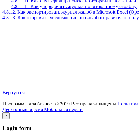
4.8.11.10 Как снять фильтр поиска и отобразить все записи
4.8.11.11 Как упорядочить журнал по выбранному столбцу
4.8.12. Как экспортировать журнал жалоб в Microsoft Excel (Open
4.8.13. Как отправить уведомление по e-mail отправителю, по
Вернуться
Программы для бизнеса
©
2019
Все права защищены
Политика
Десктопная версия
Мобильная версия
?
Login
form