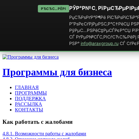
РЎР°Р№С‚ РїРµСЂРµРІРµ
РЂСЂС…РЁРІ
РџСЂРѕРґР°Р¶Рё РїСЂРѕРіСЂР°Р
Р”РѕРєСѓРјРµРЅС‚Р°С†РёСЏ РЅР
РўРµС…РЅРёС‡РµСЃРєР°СЏ РїРѕ
СЃ РґРµР№СЃС‚РІСѓСЋС‰РёРј Р
РЅР°
info@araxgroup.ru
СЃ СѓРєР
Программы для бизнеса
ГЛАВНАЯ
ПРОГРАММЫ
ПОДДЕРЖКА
РАССЫЛКА
КОНТАКТЫ
Как работать с жалобами
4.8.1. Возможности работы с жалобами