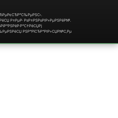
їСЂРµРєСЂР°С‰РµРЅС‹.
ЅРёСЏ Р±РµР· РѕР±РЅРѕРІР»РµРЅРёР№.
РіР°РЅРёР·Р°С†РёСЏРј
С‰РµРЅРёСЏ РЅР°РїСЂР°РІР»СЏР№С‚Рµ