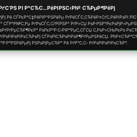
РґС‘РЅ РІ Р°СЂС…РёРІРЅС‹Р№ СЂРµР¶РёРј
јРј Рё СЃРєР°С‡РёРІР°РЅРёРµ РґРёСЃС‚СЂРёР±СѓС‚РёРІРѕРІ Р
° СЃР°Р№С‚Рµ РґРѕСЃС‚СѓРїРЅР° РґР»СЏ РѕР·РЅР°РєРѕРјР»РµР
РґРґРµСЂР¶РєР° РѕРєР°Р·С‹РІР°РµС‚СЃСЏ С‚РѕР»СЊРєРѕ РѕСЂ
ґРѕРіРѕРІРѕСЂРѕРј СЃРѕРїСЂРѕРІРѕР¶РґРµРЅРёСЏ. РћР±СЂР°
°Р·Р°РЅРёРµРј РЅРѕРјРµСЂР° Рё РґР°С‚С‹ РґРѕРіРѕРІРѕСЂР°.