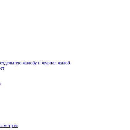
r) отдельную жалобу и журнал жалоб
чет
у
араметрам