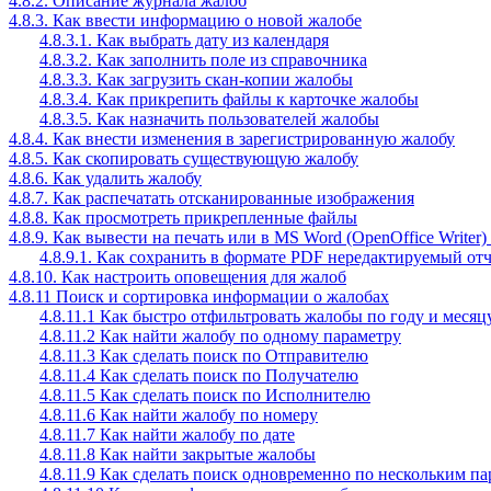
4.8.2. Описание журнала жалоб
4.8.3. Как ввести информацию о новой жалобе
4.8.3.1. Как выбрать дату из календаря
4.8.3.2. Как заполнить поле из справочника
4.8.3.3. Как загрузить скан-копии жалобы
4.8.3.4. Как прикрепить файлы к карточке жалобы
4.8.3.5. Как назначить пользователей жалобы
4.8.4. Как внести изменения в зарегистрированную жалобу
4.8.5. Как скопировать существующую жалобу
4.8.6. Как удалить жалобу
4.8.7. Как распечатать отсканированные изображения
4.8.8. Как просмотреть прикрепленные файлы
4.8.9. Как вывести на печать или в MS Word (OpenOffice Write
4.8.9.1. Как сохранить в формате PDF нередактируемый от
4.8.10. Как настроить оповещения для жалоб
4.8.11 Поиск и сортировка информации о жалобах
4.8.11.1 Как быстро отфильтровать жалобы по году и месяц
4.8.11.2 Как найти жалобу по одному параметру
4.8.11.3 Как сделать поиск по Отправителю
4.8.11.4 Как сделать поиск по Получателю
4.8.11.5 Как сделать поиск по Исполнителю
4.8.11.6 Как найти жалобу по номеру
4.8.11.7 Как найти жалобу по дате
4.8.11.8 Как найти закрытые жалобы
4.8.11.9 Как сделать поиск одновременно по нескольким п