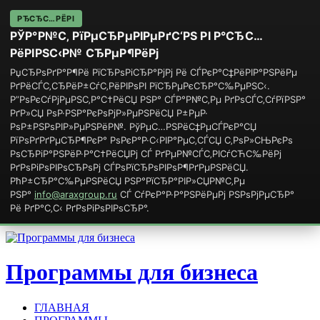
РЂСЂС…РЁРІ
РЎР°Р№С‚ РїРµСЂРµРІРµРґС‘РЅ РІ Р°СЂС…
РёРІРЅС‹Р№ СЂРµР¶РёРј
РџСЂРѕРґР°Р¶Рё РїСЂРѕРіСЂР°РјРј Рё СЃРєР°С‡РёРІР°РЅРёРµ
РґРёСЃС‚СЂРёР±СѓС‚РёРІРѕРІ РїСЂРµРєСЂР°С‰РµРЅС‹.
Р”РѕРєСѓРјРµРЅС‚Р°С†РёСЏ РЅР° СЃР°Р№С‚Рµ РґРѕСЃС‚СѓРїРЅР°
РґР»СЏ РѕР·РЅР°РєРѕРјР»РµРЅРёСЏ Р±РµР·
РѕР±РЅРѕРІР»РµРЅРёР№. РўРµС…РЅРёС‡РµСЃРєР°СЏ
РїРѕРґРґРµСЂР¶РєР° РѕРєР°Р·С‹РІР°РµС‚СЃСЏ С‚РѕР»СЊРєРѕ
РѕСЂРіР°РЅРёР·Р°С†РёСЏРј СЃ РґРµР№СЃС‚РІСѓСЋС‰РёРј
РґРѕРіРѕРІРѕСЂРѕРј СЃРѕРїСЂРѕРІРѕР¶РґРµРЅРёСЏ.
РћР±СЂР°С‰РµРЅРёСЏ РЅР°РїСЂР°РІР»СЏР№С‚Рµ
РЅР°
info@araxgroup.ru
СЃ СѓРєР°Р·Р°РЅРёРµРј РЅРѕРјРµСЂР°
Рё РґР°С‚С‹ РґРѕРіРѕРІРѕСЂР°.
Программы для бизнеса
ГЛАВНАЯ