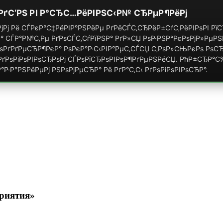
РґС‘РЅ РІ Р°СЂС…РёРІРЅС‹Р№ СЂРµР¶РёРј
јРј Рё СЃРєР°С‡РёРІР°РЅРёРµ РґРёСЃС‚СЂРёР±СѓС‚РёРІРѕРІ Р
° СЃР°Р№С‚Рµ РґРѕСЃС‚СѓРїРЅР° РґР»СЏ РѕР·РЅР°РєРѕРјР»РµР
РґРґРµСЂР¶РєР° РѕРєР°Р·С‹РІР°РµС‚СЃСЏ С‚РѕР»СЊРєРѕ РѕСЂ
ґРѕРіРѕРІРѕСЂРѕРј СЃРѕРїСЂРѕРІРѕР¶РґРµРЅРёСЏ. РћР±СЂР°
°Р·Р°РЅРёРµРј РЅРѕРјРµСЂР° Рё РґР°С‚С‹ РґРѕРіРѕРІРѕСЂР°.
приятия»