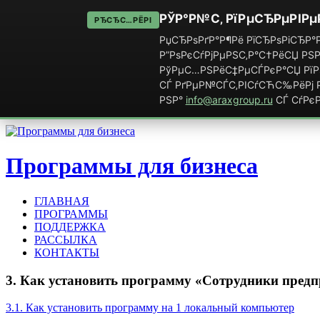
РЎР°Р№С‚ РїРµСЂРµРІРµ
РЂСЂС…РЁРІ
РџСЂРѕРґР°Р¶Рё РїСЂРѕРіСЂР°Р
Р”РѕРєСѓРјРµРЅС‚Р°С†РёСЏ РЅР
РўРµС…РЅРёС‡РµСЃРєР°СЏ РїРѕ
СЃ РґРµР№СЃС‚РІСѓСЋС‰РёРј Р
РЅР°
info@araxgroup.ru
СЃ СѓРєР
Программы для бизнеса
ГЛАВНАЯ
ПРОГРАММЫ
ПОДДЕРЖКА
РАССЫЛКА
КОНТАКТЫ
3. Как установить программу «Сотрудники пред
3.1. Как установить программу на 1 локальный компьютер