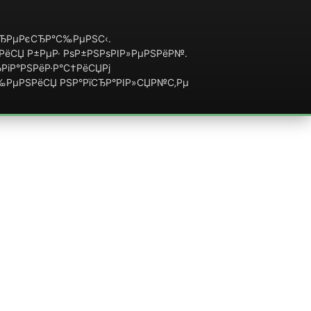
їСЂРµРєСЂР°С‰РµРЅС‹.
ЅРёСЏ Р±РµР· РѕР±РЅРѕРІР»РµРЅРёР№.
РіР°РЅРёР·Р°С†РёСЏРј
С‰РµРЅРёСЏ РЅР°РїСЂР°РІР»СЏР№С‚Рµ