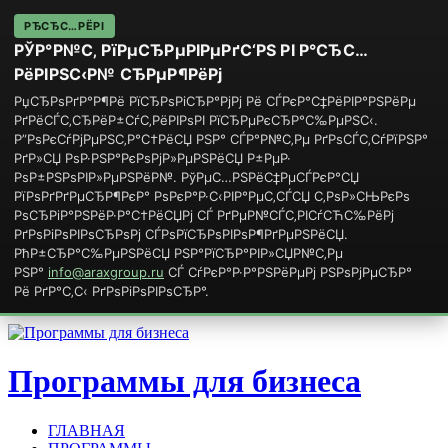
РЂСЂС…РЁРІ
РЎР°Р№С‚ РїРµСЂРµРІРµРґС‘РЅ РІ Р°СЂС…
РёРІРЅС‹Р№ СЂРµР¶РёРј
РџСЂРѕРґР°Р¶Рё РїСЂРѕРіСЂР°РјРј Рё СЃРєР°С‡РёРІР°РЅРёРµ
РґРёСЃС‚СЂРёР±СѓС‚РёРІРѕРІ РїСЂРµРєСЂР°С‰РµРЅС‹.
Р”РѕРєСѓРјРµРЅС‚Р°С†РёСЏ РЅР° СЃР°Р№С‚Рµ РґРѕСЃС‚СѓРїРЅР°
РґР»СЏ РѕР·РЅР°РєРѕРјР»РµРЅРёСЏ Р±РµР·
РѕР±РЅРѕРІР»РµРЅРёР№. РўРµС…РЅРёС‡РµСЃРєР°СЏ
РїРѕРґРґРµСЂР¶РєР° РѕРєР°Р·С‹РІР°РµС‚СЃСЏ С‚РѕР»СЊРєРѕ
РѕСЂРіР°РЅРёР·Р°С†РёСЏРј СЃ РґРµР№СЃС‚РІСѓСЋС‰РёРј
РґРѕРіРѕРІРѕСЂРѕРј СЃРѕРїСЂРѕРІРѕР¶РґРµРЅРёСЏ.
РћР±СЂР°С‰РµРЅРёСЏ РЅР°РїСЂР°РІР»СЏР№С‚Рµ
РЅР°
info@araxgroup.ru
СЃ СѓРєР°Р·Р°РЅРёРµРј РЅРѕРјРµСЂР°
Рё РґР°С‚С‹ РґРѕРіРѕРІРѕСЂР°.
Программы для бизнеса
ГЛАВНАЯ