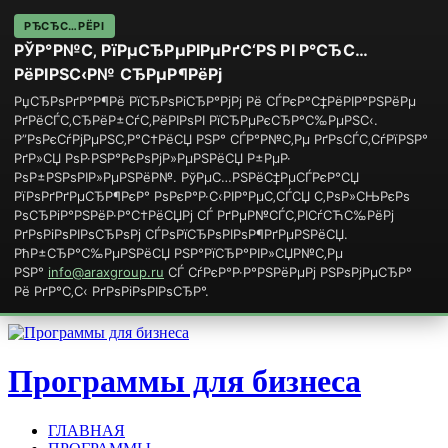
РЂСЂС…РЁРІ
РЎР°Р№С‚ РїРµСЂРµРІРµРґС‘РЅ РІ Р°СЂС…
РёРІРЅС‹Р№ СЂРµР¶РёРј
РџСЂРѕРґР°Р¶Рё РїСЂРѕРіСЂР°РјРј Рё СЃРєР°С‡РёРІР°РЅРёРµ
РґРёСЃС‚СЂРёР±СѓС‚РёРІРѕРІ РїСЂРµРєСЂР°С‰РµРЅС‹.
Р”РѕРєСѓРјРµРЅС‚Р°С†РёСЏ РЅР° СЃР°Р№С‚Рµ РґРѕСЃС‚СѓРїРЅР°
РґР»СЏ РѕР·РЅР°РєРѕРјР»РµРЅРёСЏ Р±РµР·
РѕР±РЅРѕРІР»РµРЅРёР№. РўРµС…РЅРёС‡РµСЃРєР°СЏ
РїРѕРґРґРµСЂР¶РєР° РѕРєР°Р·С‹РІР°РµС‚СЃСЏ С‚РѕР»СЊРєРѕ
РѕСЂРіР°РЅРёР·Р°С†РёСЏРј СЃ РґРµР№СЃС‚РІСѓСЋС‰РёРј
РґРѕРіРѕРІРѕСЂРѕРј СЃРѕРїСЂРѕРІРѕР¶РґРµРЅРёСЏ.
РћР±СЂР°С‰РµРЅРёСЏ РЅР°РїСЂР°РІР»СЏР№С‚Рµ
РЅР°
info@araxgroup.ru
СЃ СѓРєР°Р·Р°РЅРёРµРј РЅРѕРјРµСЂР°
Рё РґР°С‚С‹ РґРѕРіРѕРІРѕСЂР°.
Программы для бизнеса
ГЛАВНАЯ