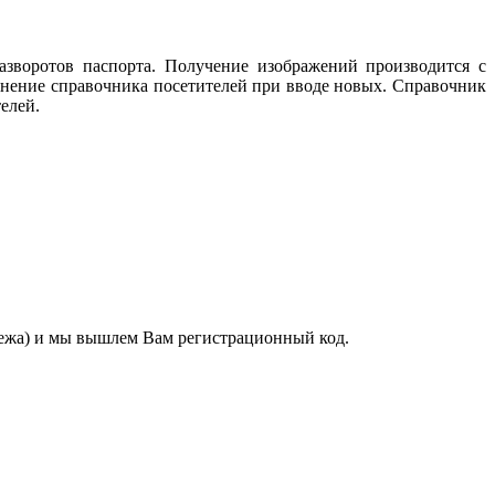
азворотов паспорта. Получение изображений производится с
лнение справочника посетителей при вводе новых. Справочник
елей.
тежа) и мы вышлем Вам регистрационный код.