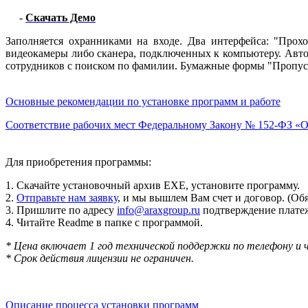
-
Скачать Демо
Заполняется охранниками на входе. Два интерфейса: "Прох
видеокамеры либо сканера, подключенных к компьютеру. Авто
сотрудников с поиском по фамилии. Бумажные формы "Пропуск"
Основные рекомендации по установке программ и работе
Соответствие рабочих мест Федеральному Закону № 152-ФЗ «
Для приобретения программы:
1. Скачайте установочный архив EXE, установите программу.
2.
Отправьте нам заявку
, и мы вышлем Вам счет и договор. (Об
3. Пришлите по адресу
info@araxgroup.ru
подтверждение платеж
4. Читайте Readme в папке с программой.
* Цена включает 1 год технической поддержки по телефону и 
* Срок действия лицензии не ограничен.
Описание процесса установки программ