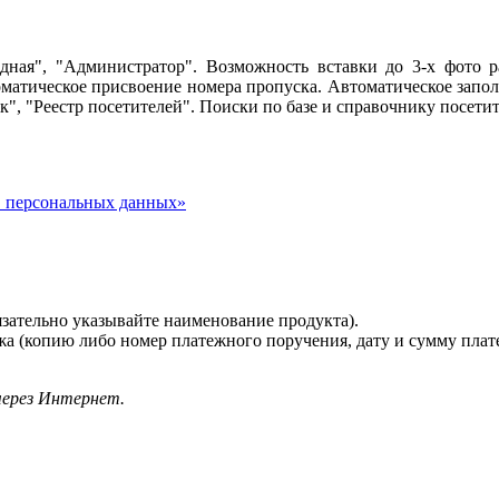
одная", "Администратор". Возможность вставки до 3-х фото р
матическое присвоение номера пропуска. Автоматическое запо
, "Реестр посетителей". Поиски по базе и справочнику посетит
О персональных данных»
язательно указывайте наименование продукта).
а (копию либо номер платежного поручения, дату и сумму пла
через Интернет.