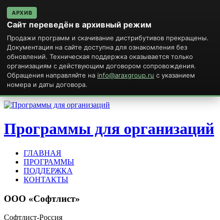
АРХИВ
Сайт переведён в архивный режим
Продажи программ и скачивание дистрибутивов прекращены.
Документация на сайте доступна для ознакомления без
обновлений. Техническая поддержка оказывается только
организациям с действующим договором сопровождения.
Обращения направляйте на
info@araxgroup.ru
с указанием
номера и даты договора.
Программы для организаций
ГЛАВНАЯ
ПРОГРАММЫ
ПОДДЕРЖКА
КОНТАКТЫ
ООО
«Софтлист»
Софтлист-Россия