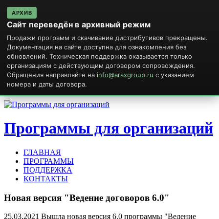
АРХИВ
Сайт переведён в архивный режим
Продажи программ и скачивание дистрибутивов прекращены.
Документация на сайте доступна для ознакомления без
обновлений. Техническая поддержка оказывается только
организациям с действующим договором сопровождения.
Обращения направляйте на
info@araxgroup.ru
с указанием
номера и даты договора.
Программы для организаций
ГЛАВНАЯ
ПРОГРАММЫ
ПОДДЕРЖКА
КОНТАКТЫ
Новая
версия
"Ведение
договоров
6.0"
25.03.2021 Вышла новая версия 6.0 программы "Ведение