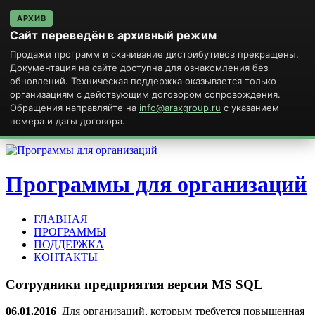
АРХИВ
Сайт переведён в архивный режим
Продажи программ и скачивание дистрибутивов прекращены.
Документация на сайте доступна для ознакомления без
обновлений. Техническая поддержка оказывается только
организациям с действующим договором сопровождения.
Обращения направляйте на
info@araxgroup.ru
с указанием
номера и даты договора.
Программы для организаций
ГЛАВНАЯ
ПРОГРАММЫ
ПОДДЕРЖКА
КОНТАКТЫ
Сотрудники
предприятия
версия
MS
SQL
06.01.2016
Для организаций, которым требуется повышенная