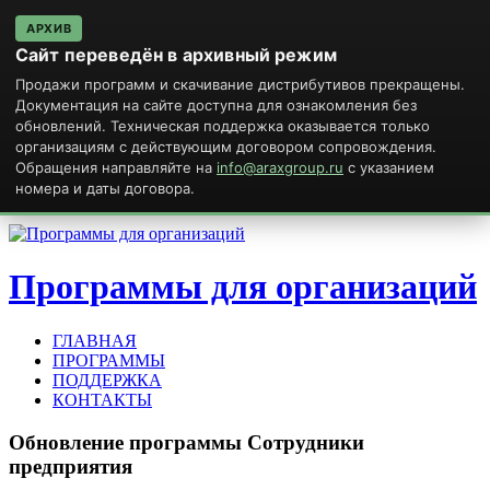
АРХИВ
Сайт переведён в архивный режим
Продажи программ и скачивание дистрибутивов прекращены.
Документация на сайте доступна для ознакомления без
обновлений. Техническая поддержка оказывается только
организациям с действующим договором сопровождения.
Обращения направляйте на
info@araxgroup.ru
с указанием
номера и даты договора.
Программы для организаций
ГЛАВНАЯ
ПРОГРАММЫ
ПОДДЕРЖКА
КОНТАКТЫ
Обновление
программы
Сотрудники
предприятия