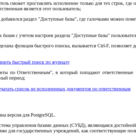
тель сможет проставлять исполнение только для тех строк, где 
етственным является этот пользователь;
 добавился раздел "Доступные базы", где галочками можно поме
к базам с учетом настроек раздела "Доступные базы" пользовател
елана функция быстрого поиска, вызывается Ctrl-F, позволяет де
олнить быстрый поиск по журналу
енты по Ответственным", в который попадают ответственные 
ный период;
спечатать список не исполненных документов по ответственным
ана версия для PostgreSQL.
стема управления базами данных (СУБД), являющаяся достойной 
ми для государственных учреждений, как соответствующие пол