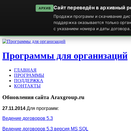
Сайт переведён в архивный 
АРХИВ
Продажи программ и скачивание дист
поддержка оказывается только орга
с указанием номера и даты договора.
Программы для организаций
ГЛАВНАЯ
ПРОГРАММЫ
ПОДДЕРЖКА
КОНТАКТЫ
Обновления
сайта
Araxgroup.ru
27.11.2014
Для программ:
Ведение договоров 5.3
Ведение договоров 5.3 версия MS SQL