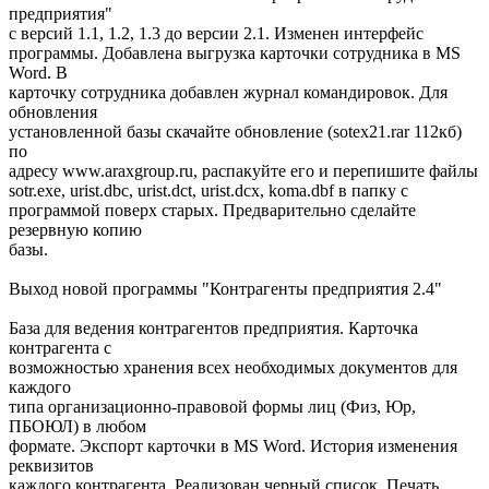
предприятия"
с версий 1.1, 1.2, 1.3 до версии 2.1. Изменен интерфейс
программы. Добавлена выгрузка карточки сотрудника в MS
Word. В
карточку сотрудника добавлен журнал командировок. Для
обновления
установленной базы скачайте обновление (sotex21.rar 112кб)
по
адресу www.araxgroup.ru, распакуйте его и перепишите файлы
sotr.exe, urist.dbc, urist.dct, urist.dcx, koma.dbf в папку с
программой поверх старых. Предварительно сделайте
резервную копию
базы.
Выход новой программы "Контрагенты предприятия 2.4"
База для ведения контрагентов предприятия. Карточка
контрагента с
возможностью хранения всех необходимых документов для
каждого
типа организационно-правовой формы лиц (Физ, Юр,
ПБОЮЛ) в любом
формате. Экспорт карточки в MS Word. История изменения
реквизитов
каждого контрагента. Реализован черный список. Печать