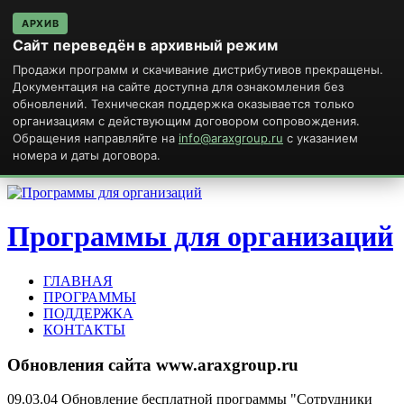
АРХИВ
Сайт переведён в архивный режим
Продажи программ и скачивание дистрибутивов прекращены.
Документация на сайте доступна для ознакомления без
обновлений. Техническая поддержка оказывается только
организациям с действующим договором сопровождения.
Обращения направляйте на
info@araxgroup.ru
с указанием
номера и даты договора.
Программы для организаций
ГЛАВНАЯ
ПРОГРАММЫ
ПОДДЕРЖКА
КОНТАКТЫ
Обновления
сайта
www.araxgroup.ru
09.03.04 Обновление бесплатной программы "Сотрудники